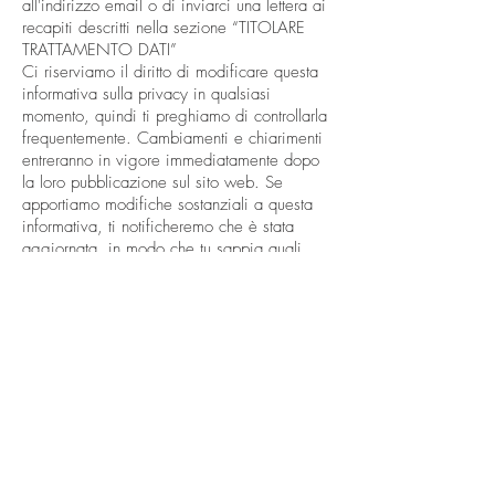
all'indirizzo email o di inviarci una lettera ai
recapiti descritti nella sezione “TITOLARE
TRATTAMENTO DATI”
Ci riserviamo il diritto di modificare questa
informativa sulla privacy in qualsiasi
momento, quindi ti preghiamo di controllarla
frequentemente. Cambiamenti e chiarimenti
entreranno in vigore immediatamente dopo
la loro pubblicazione sul sito web. Se
apportiamo modifiche sostanziali a questa
informativa, ti notificheremo che è stata
aggiornata, in modo che tu sappia quali
informazioni raccogliamo, come le usiamo e
in quali circostanze le usiamo e/o
divulghiamo.
Se desideri accedere, correggere,
modificare o eliminare qualsiasi
informazione personale che abbiamo su di
te, sei invitato a contattarci ai recapiti
descritti nella sezione “TITOLARE
TRATTAMENTO DATI”
https://support.wix.com/it/article/i-cookie-