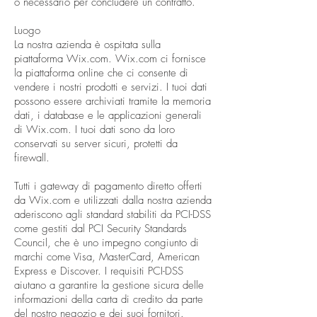
o necessario per concludere un contratto.
Luogo
La nostra azienda è ospitata sulla
piattaforma Wix.com. Wix.com ci fornisce
la piattaforma online che ci consente di
vendere i nostri prodotti e servizi. I tuoi dati
possono essere archiviati tramite la memoria
dati, i database e le applicazioni generali
di Wix.com. I tuoi dati sono da loro
conservati su server sicuri, protetti da
firewall.
Tutti i gateway di pagamento diretto offerti
da Wix.com e utilizzati dalla nostra azienda
aderiscono agli standard stabiliti da PCI-DSS
come gestiti dal PCI Security Standards
Council, che è uno impegno congiunto di
marchi come Visa, MasterCard, American
Express e Discover. I requisiti PCI-DSS
aiutano a garantire la gestione sicura delle
informazioni della carta di credito da parte
del nostro negozio e dei suoi fornitori.